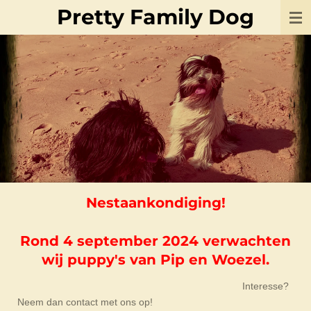
Pretty Family Dog
Ga
direct
naar
de
hoofdinhoud
Nestaankondiging!
Rond 4 september 2024 verwachten
wij puppy's van Pip en Woezel.
Interesse?
Neem dan contact met ons op!